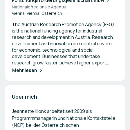
Forschungsförderungsgesellschaft mbH
Nationale/regionale Agentur
Vienna, Vienna, Österreich
The Austrian Research Promotion Agency (FFG)
is the national funding agency for industrial
research and development in Austria. Research,
development and innovation are central drivers
for economic, technological and social
development. Businesses that undertake
research grow faster, achieve higher export
rates and create more employment than those
Mehr lesen
who don’t. The FFG applies a wide variety of
measures to support structural change in Austria.
FFG funding schemes play an important role in
generating new knowledge, developing new
Über mich
products and services, and enhancing
competitiveness in the global marketplace. They
Jeannette Klonk arbeitet seit 2009 als
make it easier, or possible, to finance research
Programmmanagerin und Nationale Kontaktstelle
and innovation projects, and help to absorb the
(NCP) bei der Österreichischen
risks involved in research. The FFG supports