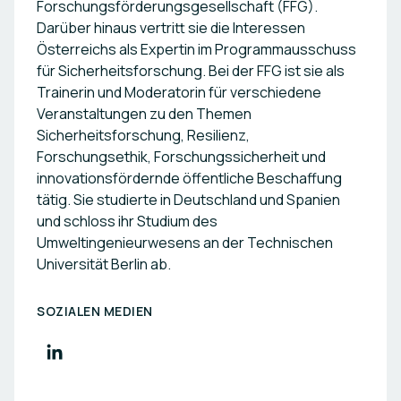
Forschungsförderungsgesellschaft (FFG).
international networking and encourages careers
Darüber hinaus vertritt sie die Interessen
in science. FFG can help you tap into your
innovative potential and exploit new market
Österreichs als Expertin im Programmausschuss
opportunities by putting new knowledge to work.
für Sicherheitsforschung. Bei der FFG ist sie als
Trainerin und Moderatorin für verschiedene
Veranstaltungen zu den Themen
Sicherheitsforschung, Resilienz,
Forschungsethik, Forschungssicherheit und
innovationsfördernde öffentliche Beschaffung
tätig. Sie studierte in Deutschland und Spanien
und schloss ihr Studium des
Umweltingenieurwesens an der Technischen
Universität Berlin ab.
SOZIALEN MEDIEN