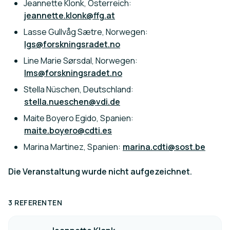
Jeannette Klonk, Österreich:
jeannette.klonk@ffg.at
Lasse Gullvåg Sætre, Norwegen:
lgs@forskningsradet.no
Line Marie Sørsdal, Norwegen:
lms@forskningsradet.no
Stella Nüschen, Deutschland:
stella.nueschen@vdi.de
Maite Boyero Egido, Spanien:
maite.boyero@cdti.es
Marina Martinez, Spanien:
marina.cdti@sost.be
Die Veranstaltung wurde nicht aufgezeichnet.
3 REFERENTEN