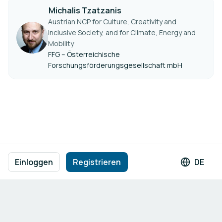
Michalis Tzatzanis
Austrian NCP for Culture, Creativity and
Inclusive Society, and for Climate, Energy and
Mobility
FFG – Österreichische
Forschungsförderungsgesellschaft mbH
Fußzeilennavigation
Nutzungsbedingungen
Datenschutzrichtlinie
Impressum
Einloggen
Registrieren
DE
Sprach
Cookie-Einstellungen
Bereitgestellt von
b2match