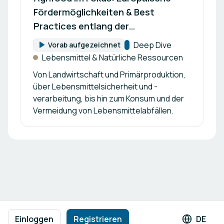
Fördermöglichkeiten & Best
Practices entlang der
Lebensmittelwertschöpfungskette
Kategorie:
Deep Dive
Vorab aufgezeichnet
Format:
Lebensmittel & Natürliche Ressourcen
Von Landwirtschaft und Primärproduktion,
über Lebensmittelsicherheit und -
verarbeitung, bis hin zum Konsum und der
Vermeidung von Lebensmittelabfällen.
Fußzeilennavigation
Nutzungsbedingungen
Datenschutzrichtlinie
Impressum
Einloggen
Registrieren
DE